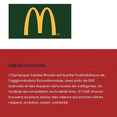
OLYMPIQUE SALAISE RHODIA
L'Olympique Salaise Rhodia est le pôle footballistique de
l'agglomération Roussillonnaise, avec près de 500
licenciés et des équipes dans toutes les catégories. Du
football de compétition au football loisir, à l'OSR chacun
trouvera sa place autour des valeurs qui sont les nôtres :
respect, ambition, plaisir, solidarité.