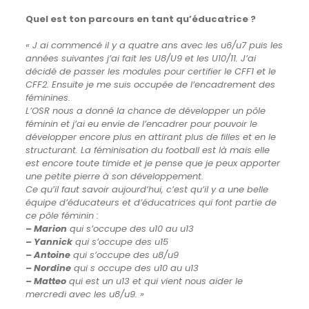
Quel est ton parcours en tant qu’éducatrice ?
« J ai commencé il y a quatre ans avec les u6/u7 puis les
années suivantes j’ai fait les U8/U9 et les U10/11. J’ai
décidé de passer les modules pour certifier le CFF1 et le
CFF2.
Ensuite je me suis occupée de l’encadrement des
féminines.
L’OSR nous a donné la chance de développer un pôle
féminin et j’ai eu envie de l’encadrer pour pouvoir le
développer encore plus en attirant plus de filles et en le
structurant. La féminisation du football est là mais elle
est encore toute timide et je pense que je peux apporter
une petite pierre à son développement.
Ce qu’il faut savoir aujourd’hui, c’est qu’il y a une belle
équipe d’éducateurs et d’éducatrices qui font partie de
ce pôle féminin :
– Marion
qui s’occupe des u10 au u13
– Yannick
qui s’occupe des u15
– Antoine
qui s’occupe des u8/u9
– Nordine
qui s occupe des u10 au u13
– Matteo
qui est un u13 et qui vient nous aider le
mercredi avec les u8/u9. »