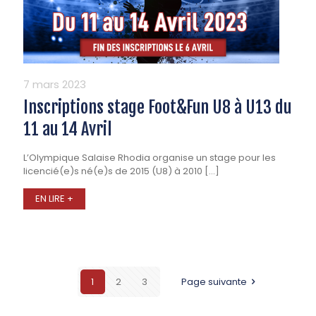
7 mars 2023
Inscriptions stage Foot&Fun U8 à U13 du
11 au 14 Avril
L’Olympique Salaise Rhodia organise un stage pour les
licencié(e)s né(e)s de 2015 (U8) à 2010
[…]
EN LIRE +
1
2
3
Page suivante