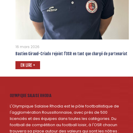
16 mars 2026
Bastien Giraud-Criado rejoint l’OSR en tant que chargé de partenariat
EN LIRE +
OLYMPIQUE SALAISE RHODIA
L'Olympique Salaise Rhodia est le pôle footballistique de
l'agglomération Roussillonnaise, avec près de 500
licenciés et des équipes dans toutes les catégories. Du
football de compétition au football loisir, à l'OSR chacun
trouvera sa place autour des valeurs qui sont les nôtres :