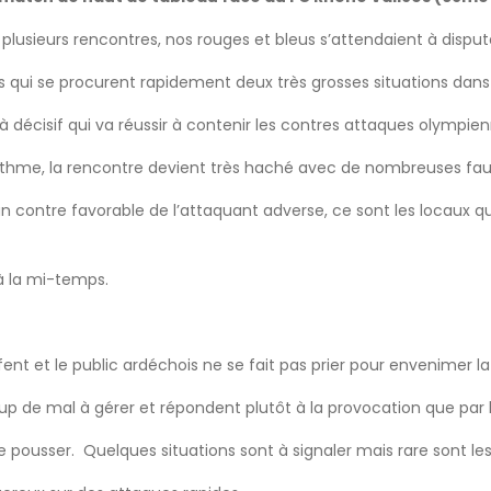
lusieurs rencontres, nos rouges et bleus s’attendaient à disputer
qui se procurent rapidement deux très grosses situations dans
à décisif qui va réussir à contenir les contres attaques olympien
hme, la rencontre devient très haché avec de nombreuses faute
 contre favorable de l’attaquant adverse, ce sont les locaux qui
à la mi-temps.
ent et le public ardéchois ne se fait pas prier pour envenimer la
p de mal à gérer et répondent plutôt à la provocation que par l
e pousser. Quelques situations sont à signaler mais rare sont le