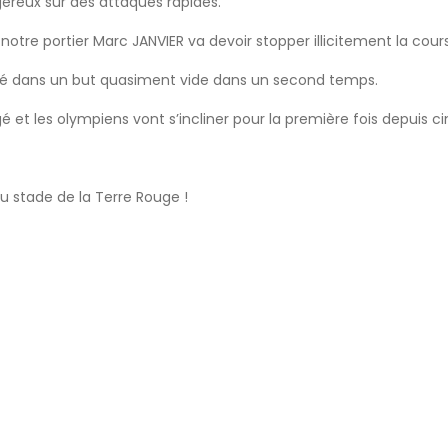
gereux sur des attaques rapides.
tre portier Marc JANVIER va devoir stopper illicitement la cour
ssé dans un but quasiment vide dans un second temps.
gé et les olympiens vont s’incliner pour la première fois depuis 
au stade de la Terre Rouge !