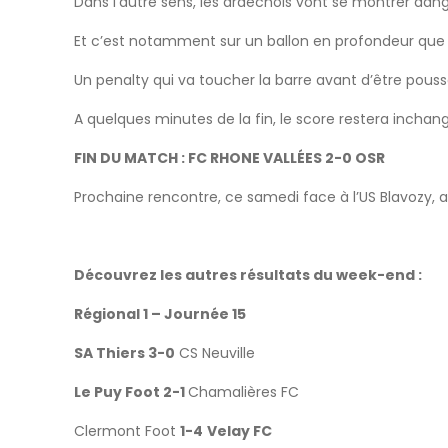
Dans l’autre sens, les ardéchois vont se montrer dan
Et c’est notamment sur un ballon en profondeur que no
Un penalty qui va toucher la barre avant d’être pou
A quelques minutes de la fin, le score restera inchan
FIN DU MATCH : FC RHONE VALLÉES 2-0 OSR
Prochaine rencontre, ce samedi face à l’US Blavozy, 
Découvrez les autres résultats du week-end :
Régional 1 – Journée 15
SA Thiers 3-0
CS Neuville
Le Puy Foot 2-1
Chamalières FC
Clermont Foot
1-4
Velay FC