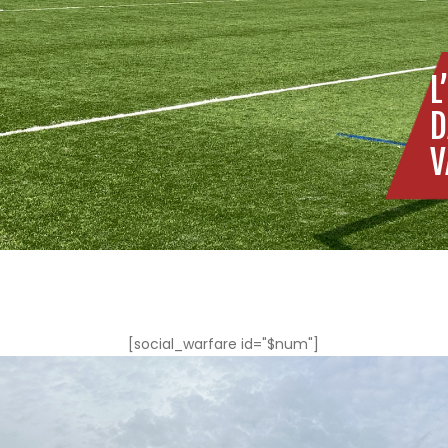
L
D
V
[social_warfare id="$num"]