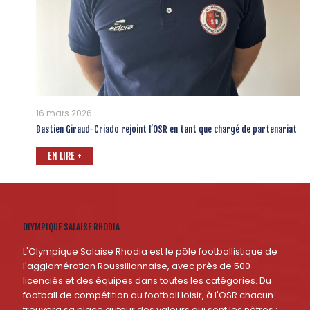
16 mars 2026
Bastien Giraud-Criado rejoint l’OSR en tant que chargé de partenariat
EN LIRE +
OLYMPIQUE SALAISE RHODIA
L'Olympique Salaise Rhodia est le pôle footballistique de
l'agglomération Roussillonnaise, avec près de 500
licenciés et des équipes dans toutes les catégories. Du
football de compétition au football loisir, à l'OSR chacun
trouvera sa place autour des valeurs qui sont les nôtres :