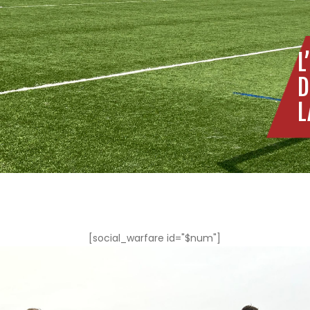
L
D
L
[social_warfare id="$num"]