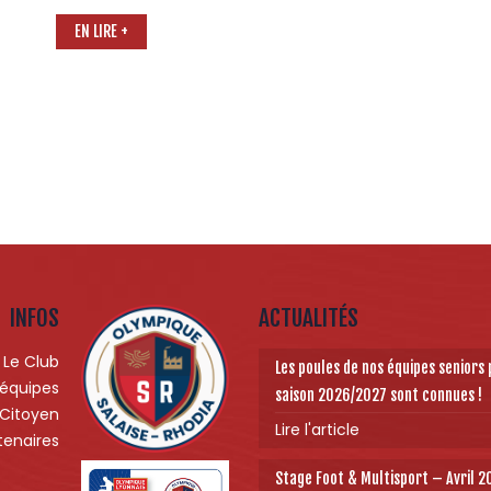
EN LIRE +
INFOS
ACTUALITÉS
Le Club
Les poules de nos équipes seniors 
 équipes
saison 2026/2027 sont connues !
 Citoyen
Lire l'article
tenaires
Stage Foot & Multisport – Avril 