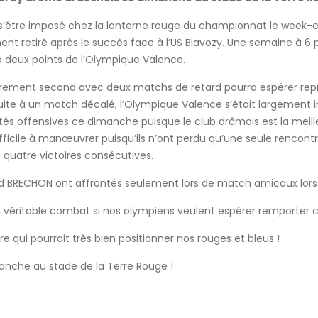
 s’être imposé chez la lanterne rouge du championnat le week-en
ement retiré après le succès face à l’US Blavozy. Une semaine à 6
 à deux points de l’Olympique Valence.
oirement second avec deux matchs de retard pourra espérer re
uite à un match décalé, l’Olympique Valence s’était largement 
ités offensives ce dimanche puisque le club drômois est la me
fficile à manœuvrer puisqu’ils n’ont perdu qu’une seule rencontr
 quatre victoires consécutives.
BRECHON ont affrontés seulement lors de match amicaux lors d
n véritable combat si nos olympiens veulent espérer remporter 
e qui pourrait très bien positionner nos rouges et bleus !
anche au stade de la Terre Rouge !