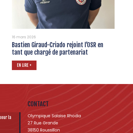
16 mars 2026
Bastien Giraud-Criado rejoint l’OSR en
tant que chargé de partenariat
EN LIRE +
CONTACT
Olympique Salaise Rhodia
pour la
27 Rue Grande
38150 Roussillon