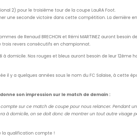
ional 2) pour le troisième tour de la coupe LauRA Foot.
r une seconde victoire dans cette compétition. La dernière en d
es hommes de Renaud BRECHON et Rémi MARTINEZ auront besoin de
e trois revers consécutifs en championnat.
à domicile. Nos rouges et bleus auront besoin de leur 12ème ho
 il y a quelques années sous le nom du FC Salaise, à cette époqu
 donne son impression sur le match de demain :
 compte sur ce match de coupe pour nous relancer. Pendant une p
 à domicile, on se doit donc de montrer un tout autre visage pou
 la qualification compte !