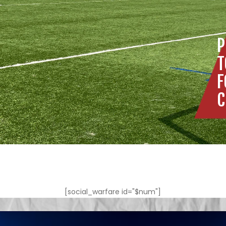
P
T
F
C
[social_warfare id="$num"]