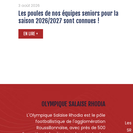
3 août 2026
Les poules de nos équipes seniors pour la
saison 2026/2027 sont connues !
EN LIRE +
OLYMPIQUE SALAISE RHODIA
L'Olympique Salaise Rhodia est le pôle
footballistique de l'agglomération
Les
Roussillonnaise, avec près de 500
SR