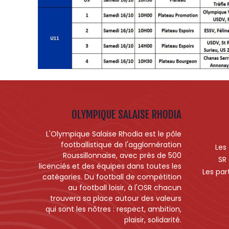
OLYMPIQUE SALAISE RHODIA
L'Olympique Salaise Rhodia est le pôle
footballistique de l'agglomération
Les
Roussillonnaise, avec près de 500
SR
licenciés et des équipes dans toutes les
Les par
catégories. Du football de compétition
au football loisir, à l'OSR chacun
trouvera sa place autour des valeurs
qui sont les nôtres : respect, ambition,
plaisir, solidarité.