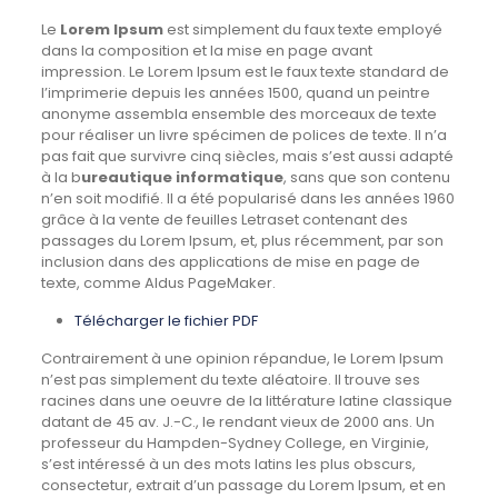
Le
Lorem Ipsum
est simplement du faux texte employé
dans la composition et la mise en page avant
impression. Le Lorem Ipsum est le faux texte standard de
l’imprimerie depuis les années 1500, quand un peintre
anonyme assembla ensemble des morceaux de texte
pour réaliser un livre spécimen de polices de texte. Il n’a
pas fait que survivre cinq siècles, mais s’est aussi adapté
à la b
ureautique informatique
, sans que son contenu
n’en soit modifié. Il a été popularisé dans les années 1960
grâce à la vente de feuilles Letraset contenant des
passages du Lorem Ipsum, et, plus récemment, par son
inclusion dans des applications de mise en page de
texte, comme Aldus PageMaker.
Télécharger le fichier PDF
Contrairement à une opinion répandue, le Lorem Ipsum
n’est pas simplement du texte aléatoire. Il trouve ses
racines dans une oeuvre de la littérature latine classique
datant de 45 av. J.-C., le rendant vieux de 2000 ans. Un
professeur du Hampden-Sydney College, en Virginie,
s’est intéressé à un des mots latins les plus obscurs,
consectetur, extrait d’un passage du Lorem Ipsum, et en