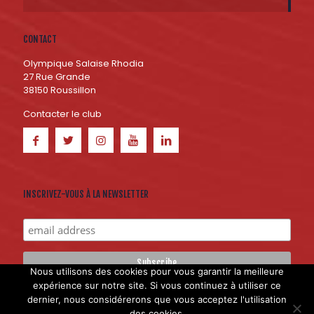
CONTACT
Olympique Salaise Rhodia
27 Rue Grande
38150 Roussillon
Contacter le club
INSCRIVEZ-VOUS À LA NEWSLETTER
Nous utilisons des cookies pour vous garantir la meilleure
expérience sur notre site. Si vous continuez à utiliser ce
dernier, nous considérerons que vous acceptez l'utilisation
Création du site internet : Hokana Communication et
Licom
des cookies.