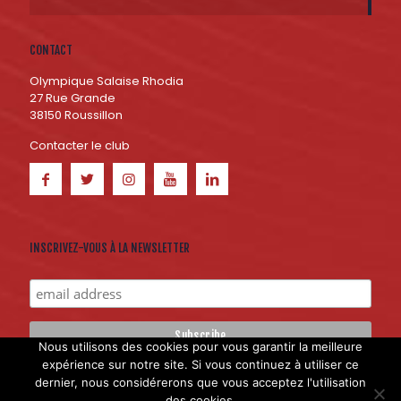
CONTACT
Olympique Salaise Rhodia
27 Rue Grande
38150 Roussillon
Contacter le club
INSCRIVEZ-VOUS À LA NEWSLETTER
Nous utilisons des cookies pour vous garantir la meilleure
expérience sur notre site. Si vous continuez à utiliser ce
dernier, nous considérerons que vous acceptez l'utilisation
Création du site internet : Hokana Communication et
Licom
des cookies.