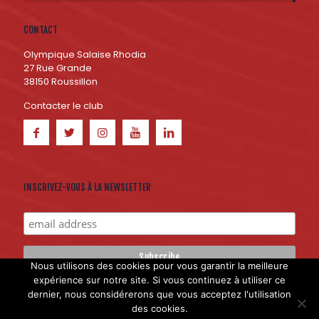
CONTACT
Olympique Salaise Rhodia
27 Rue Grande
38150 Roussillon
Contacter le club
INSCRIVEZ-VOUS À LA NEWSLETTER
Nous utilisons des cookies pour vous garantir la meilleure
expérience sur notre site. Si vous continuez à utiliser ce
dernier, nous considérerons que vous acceptez l'utilisation
Création du site internet : Hokana Communication et
Licom
des cookies.