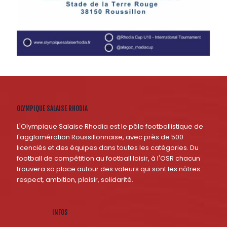
OLYMPIQUE SALAISE RHODIA
L'Olympique Salaise Rhodia est le pôle footballistique de
l'agglomération Roussillonnaise, avec près de 500
licenciés et des équipes dans toutes les catégories. Du
football de compétition au football loisir, à l'OSR chacun
trouvera sa place autour des valeurs qui sont les nôtres :
respect, ambition, plaisir, solidarité.
INFOS