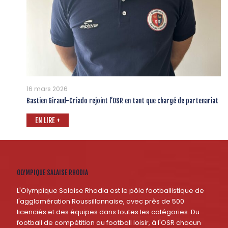
16 mars 2026
Bastien Giraud-Criado rejoint l’OSR en tant que chargé de partenariat
EN LIRE +
OLYMPIQUE SALAISE RHODIA
L'Olympique Salaise Rhodia est le pôle footballistique de
l'agglomération Roussillonnaise, avec près de 500
licenciés et des équipes dans toutes les catégories. Du
football de compétition au football loisir, à l'OSR chacun