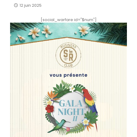
12 juin 2025
[social_warfare id="$num"]