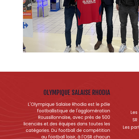
OLYMPIQUE SALAISE RHODIA
L'Olympique Salaise Rhodia est le pôle
footballistique de l'agglomération
Les
Roussillonnaise, avec près de 500
SR
licenciés et des équipes dans toutes les
Les par
catégories. Du football de compétition
au football loisir, à l'OSR chacun