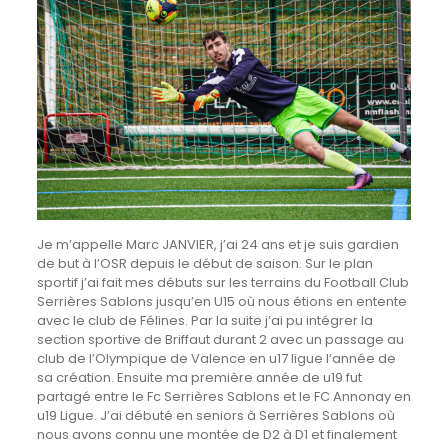
Je m’appelle Marc JANVIER, j’ai 24 ans et je suis gardien
de but à l’OSR depuis le début de saison. Sur le plan
sportif j’ai fait mes débuts sur les terrains du Football Club
Serrières Sablons jusqu’en U15 où nous étions en entente
avec le club de Félines. Par la suite j’ai pu intégrer la
section sportive de Briffaut durant 2 avec un passage au
club de l’Olympique de Valence en u17 ligue l’année de
sa création. Ensuite ma première année de u19 fut
partagé entre le Fc Serrières Sablons et le FC Annonay en
u19 Ligue. J’ai débuté en seniors à Serrières Sablons où
nous avons connu une montée de D2 à D1 et finalement