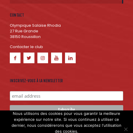
CONTACT
Olympique Salaise Rhodia
27 Rue Grande
38150 Roussillon
Contacter le club
INSCRIVEZ-VOUS À LA NEWSLETTER
Nous utilisons des cookies pour vous garantir la meilleure
expérience sur notre site. Si vous continuez à utiliser ce
dernier, nous considérerons que vous acceptez l'utilisation
Création du site internet : Hokana Communication et
Licom
des cookies.