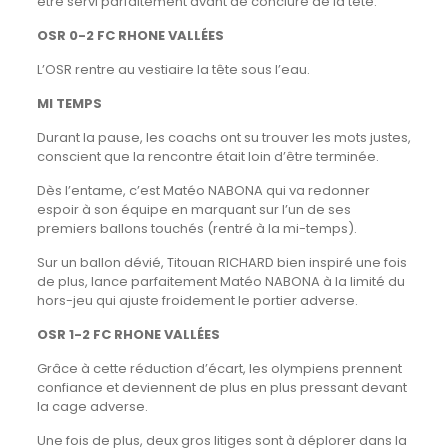
être servi parfaitement avant de conclure de la tête.
OSR 0-2 FC RHONE VALLÉES
L’OSR rentre au vestiaire la tête sous l’eau.
MI TEMPS
Durant la pause, les coachs ont su trouver les mots justes,
conscient que la rencontre était loin d’être terminée.
Dès l’entame, c’est Matéo NABONA qui va redonner
espoir à son équipe en marquant sur l’un de ses
premiers ballons touchés (rentré à la mi-temps).
Sur un ballon dévié, Titouan RICHARD bien inspiré une fois
de plus, lance parfaitement Matéo NABONA à la limité du
hors-jeu qui ajuste froidement le portier adverse.
OSR 1-2 FC RHONE VALLÉES
Grâce à cette réduction d’écart, les olympiens prennent
confiance et deviennent de plus en plus pressant devant
la cage adverse.
Une fois de plus, deux gros litiges sont à déplorer dans la