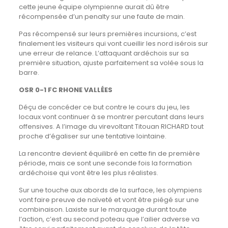
cette jeune équipe olympienne aurait dû être
récompensée d’un penalty sur une faute de main.
Pas récompensé sur leurs premières incursions, c’est
finalement les visiteurs qui vont cueillir les nord isérois sur
une erreur de relance. L’attaquant ardéchois sur sa
première situation, ajuste parfaitement sa volée sous la
barre.
OSR 0-1 FC RHONE VALLÉES
Déçu de concéder ce but contre le cours du jeu, les
locaux vont continuer à se montrer percutant dans leurs
offensives. A l’image du virevoltant Titouan RICHARD tout
proche d’égaliser sur une tentative lointaine.
La rencontre devient équilibré en cette fin de première
période, mais ce sont une seconde fois la formation
ardéchoise qui vont être les plus réalistes.
Sur une touche aux abords de la surface, les olympiens
vont faire preuve de naïveté et vont être piégé sur une
combinaison. Laxiste sur le marquage durant toute
l’action, c’est au second poteau que l’ailier adverse va