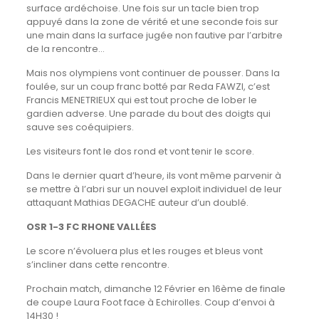
surface ardéchoise. Une fois sur un tacle bien trop
appuyé dans la zone de vérité et une seconde fois sur
une main dans la surface jugée non fautive par l’arbitre
de la rencontre…
Mais nos olympiens vont continuer de pousser. Dans la
foulée, sur un coup franc botté par Reda FAWZI, c’est
Francis MENETRIEUX qui est tout proche de lober le
gardien adverse. Une parade du bout des doigts qui
sauve ses coéquipiers.
Les visiteurs font le dos rond et vont tenir le score.
Dans le dernier quart d’heure, ils vont même parvenir à
se mettre à l’abri sur un nouvel exploit individuel de leur
attaquant Mathias DEGACHE auteur d’un doublé.
OSR 1-3 FC RHONE VALLÉES
Le score n’évoluera plus et les rouges et bleus vont
s’incliner dans cette rencontre.
Prochain match, dimanche 12 Février en 16ème de finale
de coupe Laura Foot face à Echirolles. Coup d’envoi à
14H30 !