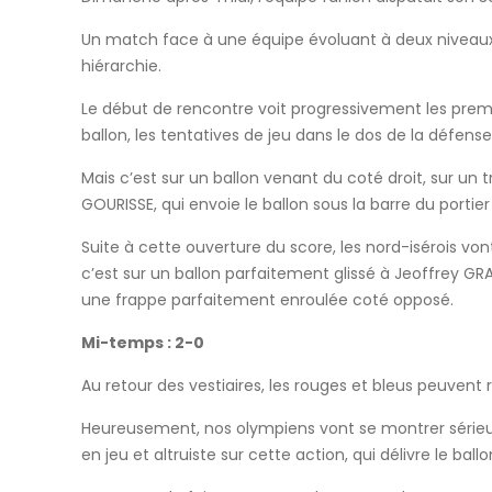
Un match face à une équipe évoluant à deux niveaux in
hiérarchie.
Le début de rencontre voit progressivement les pre
ballon, les tentatives de jeu dans le dos de la défens
Mais c’est sur un ballon venant du coté droit, sur un 
GOURISSE, qui envoie le ballon sous la barre du portie
Suite à cette ouverture du score, les nord-isérois vo
c’est sur un ballon parfaitement glissé à Jeoffrey GR
une frappe parfaitement enroulée coté opposé.
Mi-temps : 2-0
Au retour des vestiaires, les rouges et bleus peuven
Heureusement, nos olympiens vont se montrer sérieux
en jeu et altruiste sur cette action, qui délivre le bal