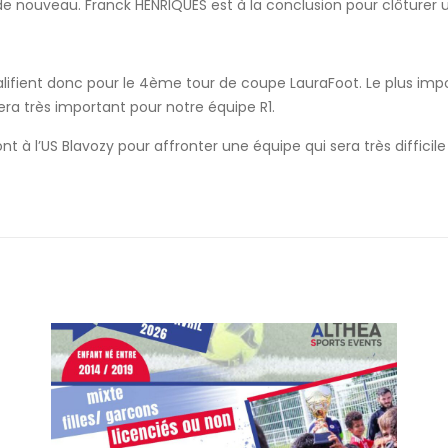
 nouveau. Franck HENRIQUES est à la conclusion pour clôturer u
alifient donc pour le 4ème tour de coupe LauraFoot. Le plus i
era très important pour notre équipe R1.
 à l’US Blavozy pour affronter une équipe qui sera très diffici