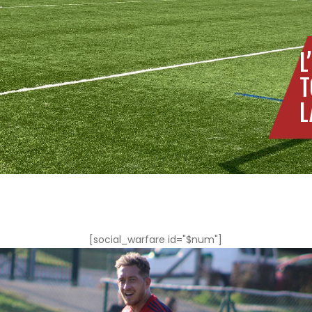
L
T
L
[social_warfare id="$num"]