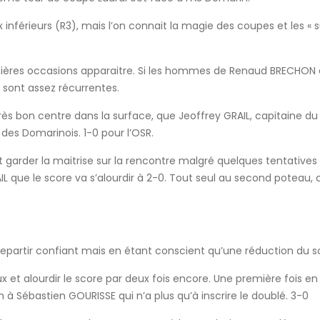
férieurs (R3), mais l’on connait la magie des coupes et les « sur
mières occasions apparaitre. Si les hommes de Renaud BRECHON 
e sont assez récurrentes.
très bon centre dans la surface, que Jeoffrey GRAIL, capitaine du 
r des Domarinois. 1-0 pour l’OSR.
nt garder la maitrise sur la rencontre malgré quelques tentatives
AIL que le score va s’alourdir à 2-0. Tout seul au second poteau
t repartir confiant mais en étant conscient qu’une réduction du 
 et alourdir le score par deux fois encore. Une première fois 
lon à Sébastien GOURISSE qui n’a plus qu’à inscrire le doublé. 3-0