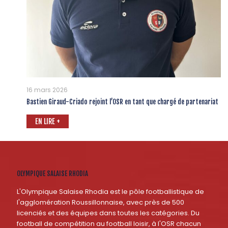
16 mars 2026
Bastien Giraud-Criado rejoint l’OSR en tant que chargé de partenariat
EN LIRE +
OLYMPIQUE SALAISE RHODIA
L'Olympique Salaise Rhodia est le pôle footballistique de
l'agglomération Roussillonnaise, avec près de 500
licenciés et des équipes dans toutes les catégories. Du
football de compétition au football loisir, à l'OSR chacun