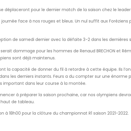
 déplaceront pour le dernier match de la saison chez le leader d
journée face à nos rouges et bleus. Un nul suffit aux Foréziens 
eption de samedi dernier avec la défaite 3-2 dans les dernières
s, il serait dommage pour les hommes de Renaud BRECHON et Rémi
piens sont déjà maintenus.
 la capacité de donner du fil à retordre à cette équipe. Ils l’o
 dans les derniers instants. Feurs a du compter sur une énorme p
ès important dans leur course à la montée.
er à préparer la saison prochaine, car nos olympiens devront 
e haut de tableau.
 à 18h00 pour la clôture du championnat R1 saison 2021-2022.