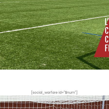
L
C
C
F
[social_warfare id="$num"]