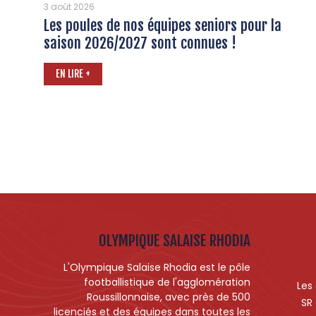
3 août 2026
Les poules de nos équipes seniors pour la
saison 2026/2027 sont connues !
EN LIRE +
OLYMPIQUE SALAISE RHODIA
L'Olympique Salaise Rhodia est le pôle
footballistique de l'agglomération
Les
Roussillonnaise, avec près de 500
SR
licenciés et des équipes dans toutes les