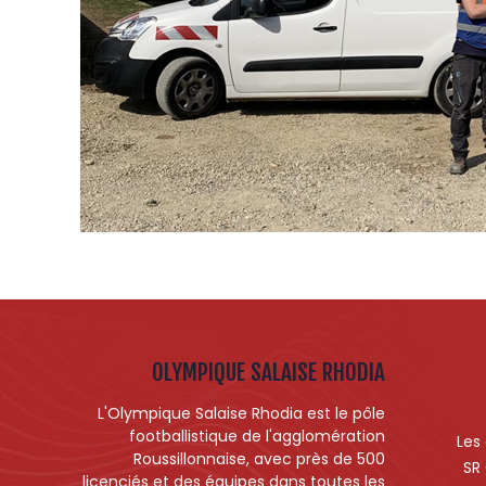
OLYMPIQUE SALAISE RHODIA
L'Olympique Salaise Rhodia est le pôle
footballistique de l'agglomération
Les
Roussillonnaise, avec près de 500
SR
licenciés et des équipes dans toutes les