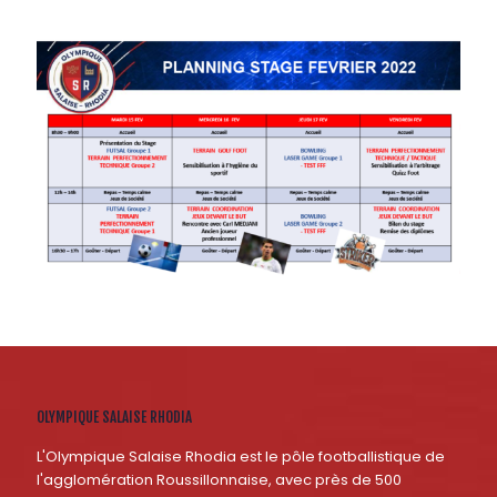
OLYMPIQUE SALAISE RHODIA
L'Olympique Salaise Rhodia est le pôle footballistique de
l'agglomération Roussillonnaise, avec près de 500