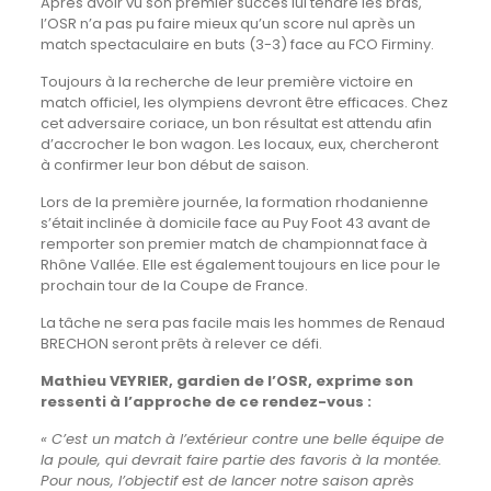
Après avoir vu son premier succès lui tendre les bras,
l’OSR n’a pas pu faire mieux qu’un score nul après un
match spectaculaire en buts (3-3) face au FCO Firminy.
Toujours à la recherche de leur première victoire en
match officiel, les olympiens devront être efficaces. Chez
cet adversaire coriace, un bon résultat est attendu afin
d’accrocher le bon wagon. Les locaux, eux, chercheront
à confirmer leur bon début de saison.
Lors de la première journée, la formation rhodanienne
s’était inclinée à domicile face au Puy Foot 43 avant de
remporter son premier match de championnat face à
Rhône Vallée. Elle est également toujours en lice pour le
prochain tour de la Coupe de France.
La tâche ne sera pas facile mais les hommes de Renaud
BRECHON seront prêts à relever ce défi.
Mathieu VEYRIER
,
gardien
de l’OSR, exprime son
ressenti à l’approche de ce rendez-vous :
«
C’est un match à l’extérieur contre une belle équipe de
la poule, qui devrait faire partie des favoris à la montée
.
Pour nous, l’objectif est de lancer notre saison après