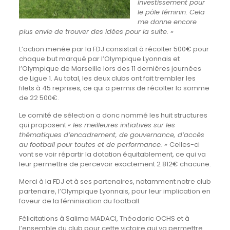
investissement pour
le pôle féminin. Cela
me donne encore
plus envie de trouver des idées pour la suite. »
L’action menée par la FDJ consistait à récolter 500€ pour
chaque but marqué par l’Olympique Lyonnais et
l’Olympique de Marseille lors des 11 dernières journées
de Ligue 1. Au total, les deux clubs ont fait trembler les
filets à 45 reprises, ce qui a permis de récolter la somme
de 22 500€.
Le comité de sélection a donc nommé les huit structures
qui proposent
« les meilleures initiatives sur les
thématiques d’encadrement, de gouvernance, d’accès
au football pour toutes et de performance. »
Celles-ci
vont se voir répartir la dotation équitablement, ce qui va
leur permettre de percevoir exactement 2 812€ chacune.
Merci à la FDJ et à ses partenaires, notamment notre club
partenaire, l’Olympique Lyonnais, pour leur implication en
faveur de la féminisation du football.
Félicitations à Salima MADACI, Théodoric OCHS et à
l’ensemble du club pour cette victoire qui va permettre