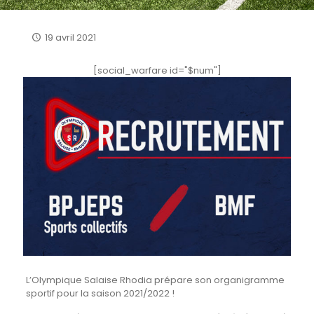
19 avril 2021
[social_warfare id="$num"]
L’Olympique Salaise Rhodia prépare son organigramme
sportif pour la saison 2021/2022 !