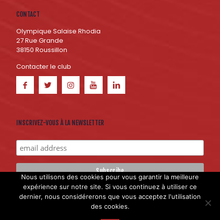
CONTACT
Olympique Salaise Rhodia
27 Rue Grande
38150 Roussillon
Contacter le club
INSCRIVEZ-VOUS À LA NEWSLETTER
Nous utilisons des cookies pour vous garantir la meilleure
expérience sur notre site. Si vous continuez à utiliser ce
dernier, nous considérerons que vous acceptez l'utilisation
Création du site internet : Hokana Communication et
Licom
des cookies.
développement
- Tous droits réservés à l’Olympique