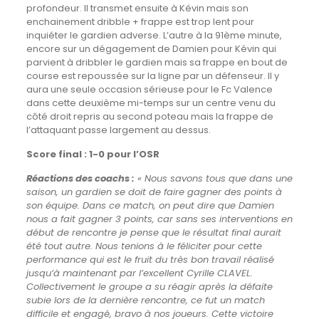
profondeur. Il transmet ensuite à Kévin mais son
enchainement dribble + frappe est trop lent pour
inquiéter le gardien adverse. L’autre à la 91ème minute,
encore sur un dégagement de Damien pour Kévin qui
parvient à dribbler le gardien mais sa frappe en bout de
course est repoussée sur la ligne par un défenseur. Il y
aura une seule occasion sérieuse pour le Fc Valence
dans cette deuxième mi-temps sur un centre venu du
côté droit repris au second poteau mais la frappe de
l’attaquant passe largement au dessus.
Score final : 1-0 pour l’OSR
Réactions des coachs :
« Nous savons tous que dans une
saison, un gardien se doit de faire gagner des points à
son équipe. Dans ce match, on peut dire que Damien
nous a fait gagner 3 points, car sans ses interventions en
début de rencontre je pense que le résultat final aurait
été tout autre. Nous tenions à le féliciter pour cette
performance qui est le fruit du très bon travail réalisé
jusqu’à maintenant par l’excellent Cyrille CLAVEL.
Collectivement le groupe a su réagir après la défaite
subie lors de la dernière rencontre, ce fut un match
difficile et engagé, bravo à nos joueurs. Cette victoire