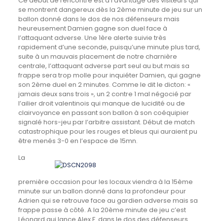
Ce début de rencontre est à l’avantage des visiteurs qui
se montrent dangereux dès la 2ème minute de jeu sur un
ballon donné dans le dos de nos défenseurs mais
heureusement Damien gagne son duel face à
l’attaquant adverse. Une 1ère alerte suivie très
rapidement d’une seconde, puisqu’une minute plus tard,
suite à un mauvais placement de notre charnière
centrale, l’attaquant adverse part seul au but mais sa
frappe sera trop molle pour inquiéter Damien, qui gagne
son 2ème duel en 2 minutes. Comme le dit le dicton: «
jamais deux sans trois », un 2 contre 1 mal négocié par
l’ailier droit valentinois qui manque de lucidité ou de
clairvoyance en passant son ballon à son coéquipier
signalé hors-jeu par l’arbitre assistant. Début de match
catastrophique pour les rouges et bleus qui auraient pu
être menés 3-0 en l’espace de 15mn.
La
première occasion pour les locaux viendra à la 15ème
minute sur un ballon donné dans la profondeur pour
Adrien qui se retrouve face au gardien adverse mais sa
frappe passe à côté. A la 20ème minute de jeu c’est
Léonard qui lance Alex F. dans le dos des défenseurs