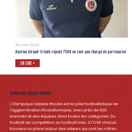
16 mars 2026
Bastien Giraud-Criado rejoint l’OSR en tant que chargé de partenariat
EN LIRE +
OLYMPIQUE SALAISE RHODIA
L'Olympique Salaise Rhodia est le pôle footballistique de
l'agglomération Roussillonnaise, avec près de 500
licenciés et des équipes dans toutes les catégories. Du
football de compétition au football loisir, à l'OSR chacun
trouvera sa place autour des valeurs qui sont les nôtres :